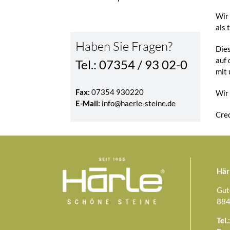
Wir
als 
Haben Sie Fragen?
Dies
auf
Tel.: 07354 / 93 02-0
mit 
Fax:
07354 930220
Wir 
E-Mail:
info@haerle-steine.de
Cred
Här
Gut
884
Tel.: