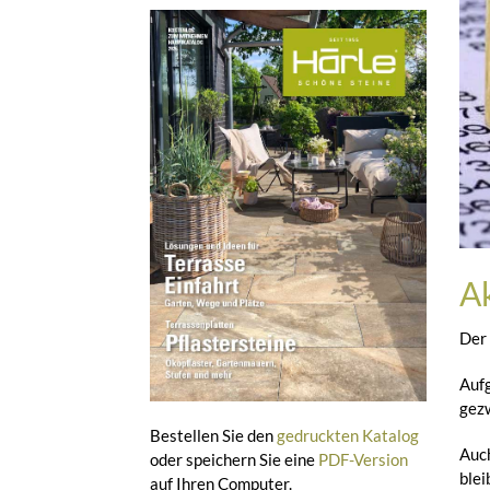
A
Der 
Aufg
gez
Bestellen Sie den
gedruckten Katalog
Auch
oder speichern Sie eine
PDF-Version
blei
auf Ihren Computer.