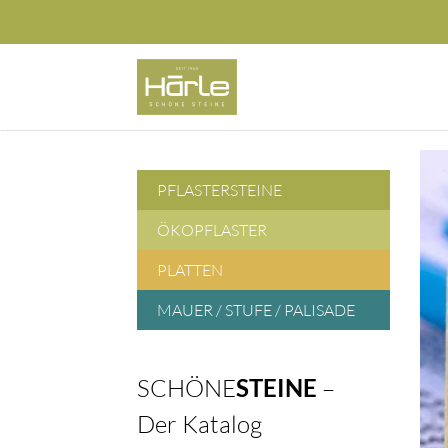
Zum
Inhalt
springen
PFLASTERSTEINE
ÖKOPFLASTER
PLATTEN
MAUER / STUFE / PALISADE
SCHÖNE
STEINE
–
Der Katalog