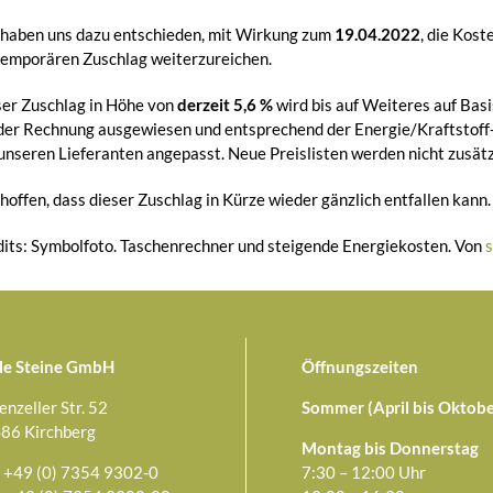
 haben uns dazu entschieden, mit Wirkung zum
19.04.2022
, die Kos
temporären Zuschlag weiterzureichen.
er Zuschlag in Höhe von
derzeit 5,6 %
wird bis auf Weiteres auf Bas
 der Rechnung ausgewiesen und entsprechend der Energie/Kraftstof
unseren Lieferanten angepasst. Neue Preislisten werden nicht zusätz
hoffen, dass dieser Zuschlag in Kürze wieder gänzlich entfallen kann.
its: Symbolfoto.
Taschenrechner und steigende Energiekosten.
Von
s
le Steine GmbH
Öffnungszeiten
enzeller Str. 52
Sommer (April bis Oktobe
86 Kirchberg
Montag bis Donnerstag
+49 (0) 7354 9302-0
7:30 – 12:00 Uhr