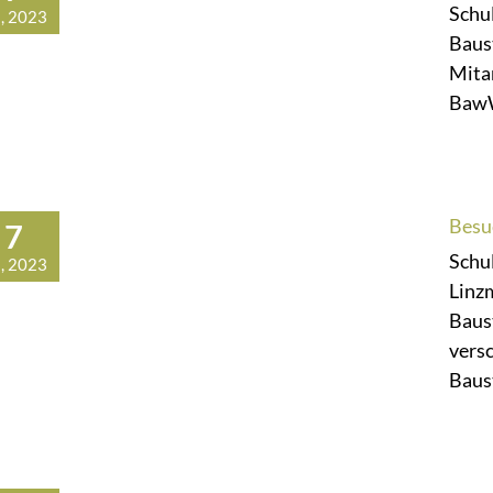
Schu
, 2023
Baus
Mita
BawW
Besu
7
Schu
, 2023
Linz
Baus
vers
Baust