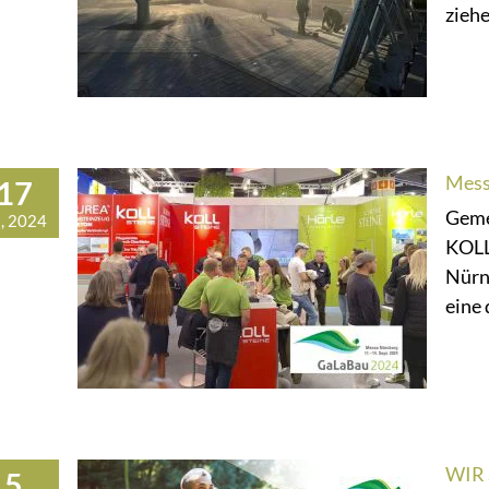
ziehe
Mess
17
Geme
, 2024
KOLL
Nürn
eine 
WIR
5