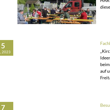
HÄRL
diese
Fach
5
„Kir
, 2023
Ideen
beim
auf 
Freit
Besu
7