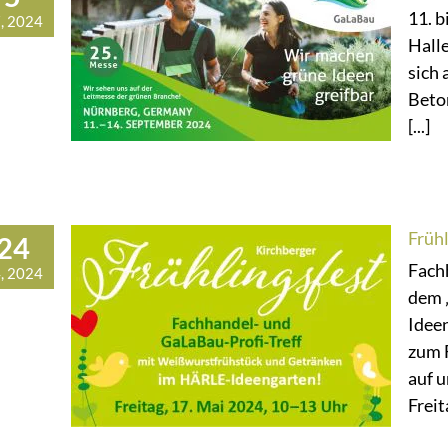
11. b
, 2024
Hall
sich 
Beto
[...]
Frühl
24
Fach
, 2024
dem 
Ideen
zum 
auf 
Freita