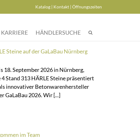
Katalog
|­
Kontakt
|­
Öffnungszeiten
KARRIERE
HÄNDLERSUCHE
E Steine auf der GaLaBau Nürnberg
is 18. September 2026 in Nürnberg,
e 4 Stand 313 HÄRLE Steine präsentiert
als innovativer Betonwarenhersteller
er GaLaBau 2026. Wir [...]
kommen im Team