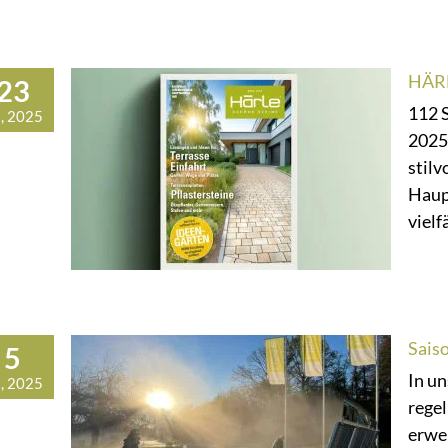
HÄRL
23
112 
, 2025
2025 
stilv
Haup
vielfä
Sais
5
In u
, 2025
rege
erwei