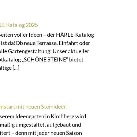
E Katalog 2025
Seiten voller Ideen – der HÄRLE-Katalog
ist da!Ob neue Terrasse, Einfahrt oder
olle Gartengestaltung: Unser aktueller
tkatalog „SCHÖNE STEINE“ bietet
ltige [...]
onstart mit neuen Steinideen
nserem Ideengarten in Kirchberg wird
lmäßig umgestaltet, aufgebaut und
tert – denn mit jeder neuen Saison