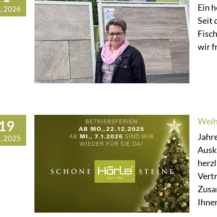
Ein 
, 2026
Seit
Fisc
wir f
Weih
19
Jahr
, 2025
Ausk
herzl
Vert
Zusa
Ihnen