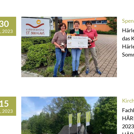
Spen
30
Härl
, 2023
das K
Härl
Somme
Kirch
15
Fach
, 2023
HÄRL
2023,