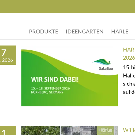
PRODUKTE
IDEENGARTEN
HÄRLE
HÄRL
7
2026
, 2026
15. b
Hall
sich 
auf d
Will
1